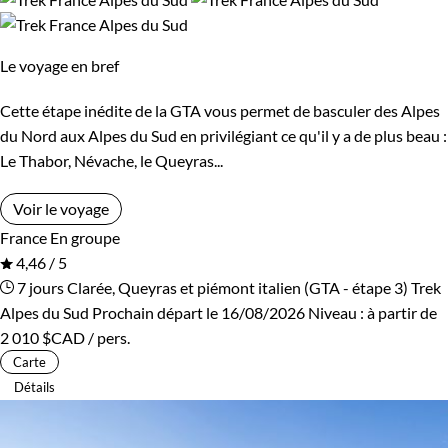
circuit complet pour découvrir la vallée de Névache
Le voyage en bref
La vallée de Névache offre une multitude de trésors naturels.
Un voyage nevache vous permet de découvrir cette région
Cette étape inédite de la GTA vous permet de basculer des Alpes
avec un programme complet et varié. Vous pourrez profiter
du Nord aux Alpes du Sud en privilégiant ce qu'il y a de plus beau :
de randonnées adaptées à tous les niveaux pour découvrir les
Le Thabor, Névache, le Queyras...
différents paysages de la vallée, participer à des ateliers pour
Voir le voyage
découvrir la faune et la flore locale ou encore partager des
France
En groupe
soirées conviviales avec vos compagnons de voyage.
4,46 / 5
7 jours
Clarée, Queyras et piémont italien (GTA - étape 3)
Trek
Alpes du Sud
Prochain départ le 16/08/2026
Niveau :
à partir de
2 010 $CAD
/ pers.
Carte
Détails