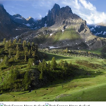
Budget
verdoyants.
Des émotions fortes au mont Thabor
De 2 000 à 3 000 $CAD
Point d'orgue de votre voyage nevache : la découverte du
fameux mont Thabor. Situé à 3 178 mètres d'altitude, son
Plus de 3 000 $CAD
sommet offre une vue panoramique sur la vallée et les
montagnes environnantes. La montée peut être intense, mais
les paysages rencontrés en valent largement la peine. Vous
serez émerveillé par la beauté de la nature.
La traversée des
Alpes du Sud : une aventure unique
Avec votre voyage nevache, partez à la découverte des massifs
du Thabor, Queyras, Val Maira et plongez vers la Méditerranée.
Vous emprunterez un itinéraire multi-vallées pour découvrir
les différents visages des Alpes du Sud. Un voyage en groupe
nevache est une occasion unique pour rencontrer de
nouvelles personnes et vivre des moments inoubliables.
Un