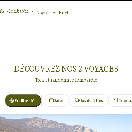
Lombardie
Voyage lombardie
Lire la suite
DÉCOUVREZ NOS
2
VOYAGES
Trek et randonnée lombardie
En liberté
Dates
Plus de filtres
Trier p
Confort
Voyages
Lombardie