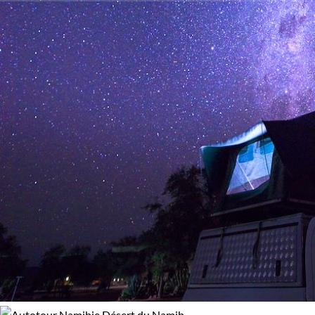
Budget
trésors de Sossuvlei, Etosha, Spitzkoppe, Twyfelfontein et
plus encore, où chaque jour est une découverte.
De 2 000 à 3 000 $CAD
Plus de 3 000 $CAD
Confort
Bivouac, sous tente
Standard
Supérieur
Haut de gamme