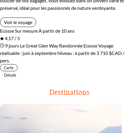
soucier de vos bagages. Vous évoluez dans un univers varié et
préservé, idéal pour les passionnés de nature verdoyante.
Voir le voyage
Ecosse
Sur mesure
À partir de 10 ans
4,17 / 5
9 jours
Le Great Glen Way
Randonnée Ecosse
Voyage
réalisable : juin à septembre
Niveau :
à partir de
3 710 $CAD
/
pers.
Carte
Détails
Destinations