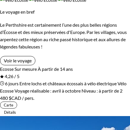
Confort
Le voyage en bref
Standard
Supérieur
Le Perthshire est certainement l’une des plus belles régions
d’Écosse et des mieux préservées d'Europe. Par les villages, vous
Haut de gamme
arpentez cette région au riche passé historique et aux allures de
légendes fabuleuses !
Itinérance
Voir le voyage
Ecosse
Sur mesure
À partir de 14 ans
Itinérant
Semi-itinérant
4,26 / 5
6 jours
Entre lochs et châteaux écossais à vélo électrique
Vélo
Ecosse
Voyage réalisable : avril à octobre
Niveau :
à partir de
2
480 $CAD
/ pers.
Carte
Détails