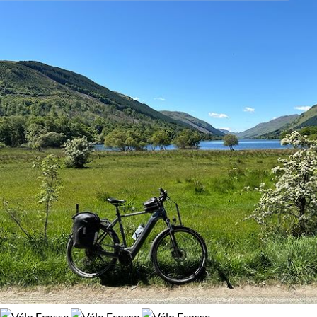
Activité
travers des décors époustouflants, les visites de châteaux
mystérieux ou la découverte des secrets des distilleries
Randonnée
Vélo
écossaises, Glasgow et ses environs vous invitent à vivre des
moments inoubliables.
VTT / Gravel
Budget
De 2 000 à 3 000 $CAD
Plus de 3 000 $CAD
Âge des enfants
Les 10/13 ans
Les 14/16 ans