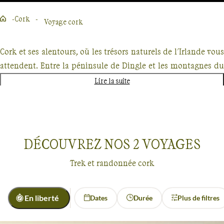
Cork
Voyage cork
Cork et ses alentours, où les trésors naturels de l'Irlande vous
attendent. Entre la péninsule de Dingle et les montagnes du
Kerry, chaque étape de votre voyage sera marquée par des
Lire la suite
panoramas impressionnants. Les falaises vertigineuses et les
randonnées côtières de cette région offrent une échappée
belle dans un cadre majestueux. Votre périple vous mènera à
travers des paysages emblématiques, depuis les côtes
DÉCOUVREZ NOS
2
VOYAGES
sauvages de Dingle jusqu'au mythique Connemara, sans
Trek et randonnée cork
oublier les étendues arides des Burren. Explorez la côte ouest
de l'Irlande, et vivez une aventure inoubliable au rythme de
l’âme irlandaise.
En liberté
Dates
Durée
Plus de filtres
Voyages
Cork