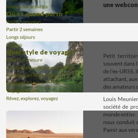
une webconfé
Toutes nos activités
Où et quand partir ?
Partir 1 semaine
Partir 2 semaines
Longs séjours
Saisons
Quel style de voyage ?
Petit territo
Safari sur mesure
souvent dans l
Plus belles randonnées d'Europe
de l'ex-URSS, i
Aventure en immersion
attachant, aux 
Croisière & Voiles
des amateurs d
Voyages désert
Rêvez, explorez, voyagez
Louis Meunier
société de pro
monde entier. 
nous conduit d
Pamir aux vers