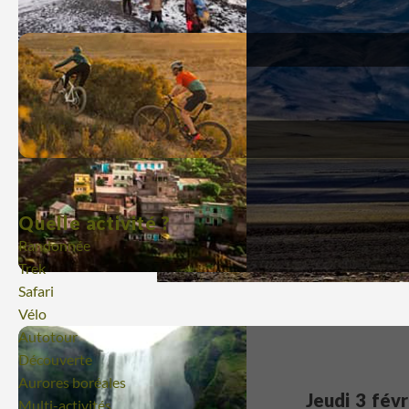
Quelle activité ?
Randonnée
Trek
Safari
Vélo
Autotour
Découverte
Aurores boréales
Jeudi 3 févr
Multi-activités