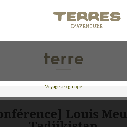
Voyages en groupe
nférence] Louis Meun
Tadjikistan