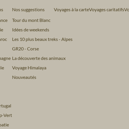
ns
Nos suggestions
Voyages à la carte
Voyages caritatifs
Vo
ance
Tour du mont Blanc
ie
Idées de weekends
roc
Les 10 plus beaux treks - Alpes
GR20 - Corse
pagne
La découverte des animaux
ie
Voyage Himalaya
Nouveautés
tugal
p-Vert
atie