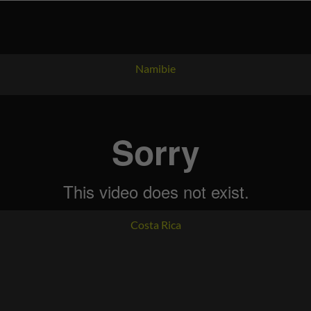
Voyage
Namibie
Voyage
Costa Rica