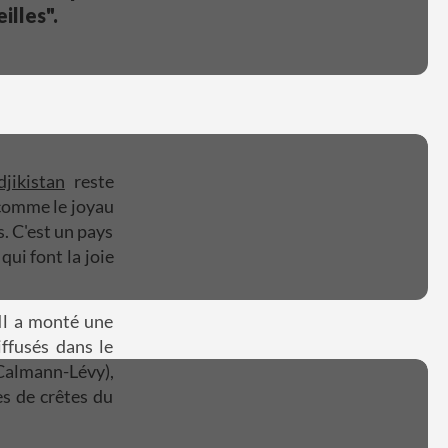
illes".
djikistan
reste
 comme le joyau
s. C'est un pays
qui font la joie
Il a monté une
iffusés dans le
 Calmann-Lévy),
es de crêtes du