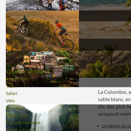
Quelle activité ?
Randonnée
Trek
La Colombie, a
Safari
sable blanc, e
Vélo
dix des plus 
Autotour
unique et mém
Découverte
Aurores boréales
Le désert de l
Multi-activités