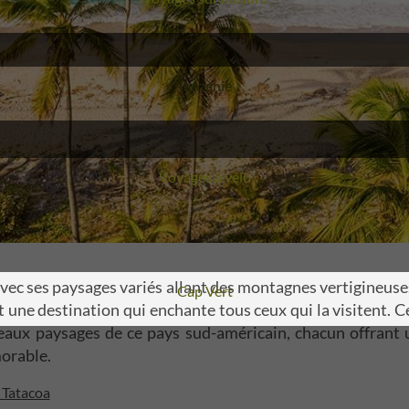
Voyage
Tanzanie
Voyages à vélo
vec ses paysages variés allant des montagnes vertigineuse
Voyage
Cap Vert
st une destination qui enchante tous ceux qui la visitent. C
beaux paysages de ce pays sud-américain, chacun offrant 
orable.
a Tatacoa