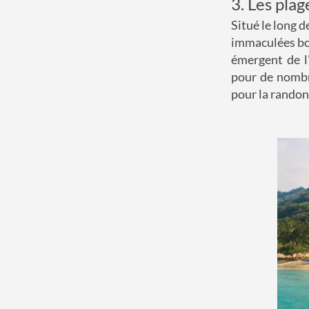
3. Les pla
Situé le long 
immaculées bor
émergent de l
pour de nombre
pour la randon