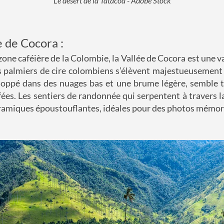
Le désert de la Tatacoa - Adobe Stock
e de Cocora :
zone caféière de la Colombie, la Vallée de Cocora est une 
s palmiers de cire colombiens s’élèvent majestueusement v
loppé dans des nuages bas et une brume légère, semble to
fées. Les sentiers de randonnée qui serpentent à travers la
ramiques époustouflantes, idéales pour des photos mémor