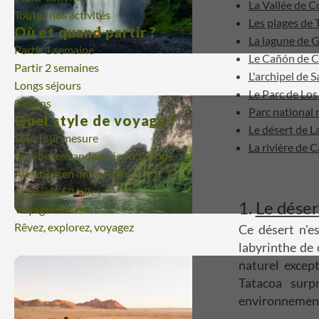
La Vallée de C
Toutes nos activités
Les plages de 
Où et quand partir ?
La lagune de 
Partir 1 semaine
Le Cañón de 
Partir 2 semaines
L'archipel de 
Longs séjours
Le Parc de Lo
Saisons
Parc national 
Quel style de voyage ?
Le désert de L
Safari sur mesure
La rivière de 
Plus belles randonnées d'Europe
Aventure en immersion
Croisière & Voiles
1.
Le déser
Voyages désert
Rêvez, explorez, voyagez
Ce désert n'es
labyrinthe de 
naturel except
Tatacoa surp
environnement 