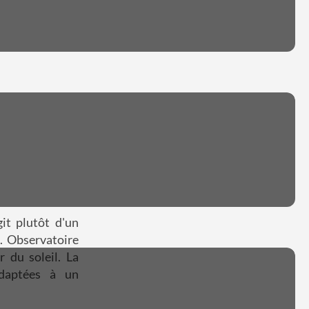
git plutôt d'un
s. Observatoire
r du soleil. La
adaptées à un