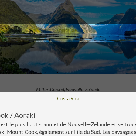
Voyage
Namibie
Milford Sound, Nouvelle-Zélande
Voyage
Costa Rica
ok / Aoraki
est le plus haut sommet de Nouvelle-Zélande et se trouv
aki Mount Cook, également sur l'île du Sud. Les paysages al