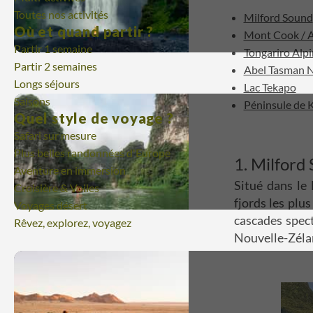
Toutes nos activités
Milford Sound
Où et quand partir ?
Mont Cook / A
Partir 1 semaine
Tongariro Alp
Partir 2 semaines
Abel Tasman N
Longs séjours
Lac Tekapo
Saisons
Péninsule de 
Quel style de voyage ?
Safari sur mesure
Plus belles randonnées d'Europe
1. Milford
Aventure en immersion
Situé dans le 
Croisière & Voiles
fjords les pl
Voyages désert
cascades spect
Rêvez, explorez, voyagez
Nouvelle-Zéla