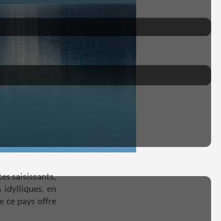
es saisissants,
idylliques, en
de ce pays offre