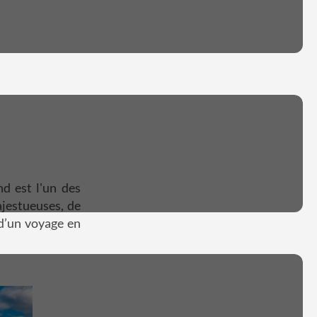
nd est l'un des
jestueuses, de
 d’un voyage en