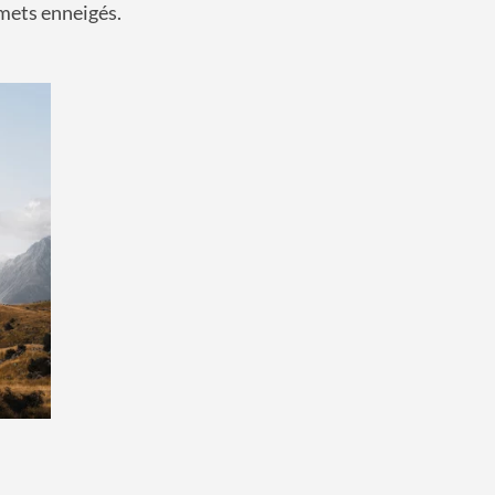
mmets enneigés.