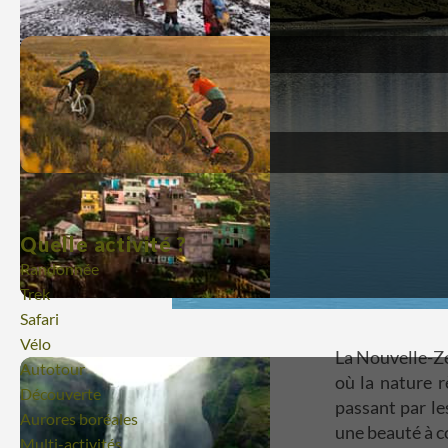
Quelle activité ?
Randonnée
Trek
Safari
Vélo
La Nouvelle-Zé
Autotour
où la nature 
Découverte
passant par les
Aurores boréales
une beauté à co
Multi-activités