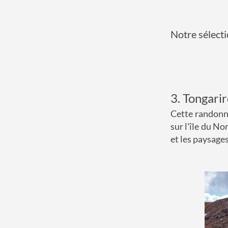
Notre sélect
3. Tongari
Cette randonn
sur l'île du No
et les paysages