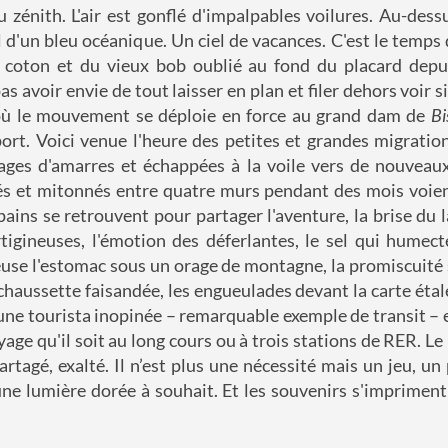
au zénith. L'air est gonflé d'impalpables voilures. Au-dess
l d'un bleu océanique. Un ciel de vacances. C'est le temps 
 coton et du vieux bob oublié au fond du placard depuis
avoir envie de tout laisser en plan et filer dehors voir si 
 où le mouvement se déploie en force au grand dam de
Bi
ort. Voici venue l'heure des petites et grandes migration
ages d'amarres et échappées à la voile vers de nouveaux
s et mitonnés entre quatre murs pendant des mois voient
pains se retrouvent pour partager l'aventure, la brise du la
tigineuses, l'émotion des déferlantes, le sel qui humecte
reuse l'estomac sous un orage de montagne, la promiscuité
chaussette faisandée, les engueulades devant la carte étalé
une tourista inopinée – remarquable exemple de transit – e
yage qu'il soit au long cours ou à trois stations de RER. 
 partagé, exalté. Il n’est plus une nécessité mais un jeu, un 
ne lumière dorée à souhait. Et les souvenirs s'impriment