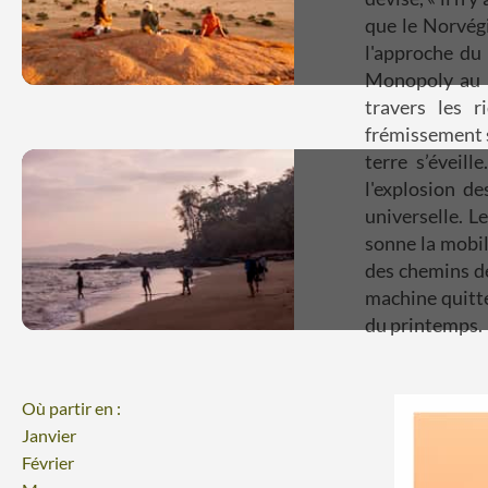
que le Norvégi
l'approche du
Monopoly au co
travers les 
frémissement 
terre s’éveill
l'explosion d
universelle. L
sonne la mobil
des chemins de
machine quitte
du printemps.
Où partir en :
Janvier
Février