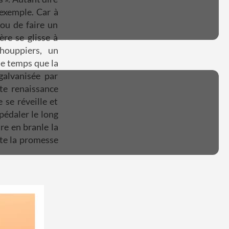
'exemple. Car à
ou de faire un
ère se glisse à
houppiers, un
e temps que la
 galvanisée par
te renaissance
 se réveille et
pédaler le long
re en branle la
ute la promesse