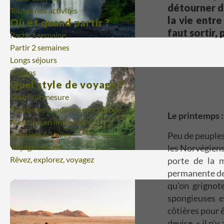
détourner d
Toutes nos activités
la vie entre
Où et quand partir ?
faut sortir, 
Partir 1 semaine
Partir 2 semaines
Longs séjours
Saisons
Quel style de voyage ?
Safari sur mesure
Plus belles randonnées d'Europe
Le printemps :
Aventure en immersion
Croisière & Voiles
Peu de peuples
Voyages désert
les Norvégiens
Rêvez, explorez, voyagez
porte de la m
permanente de 
qu’on grignot
spongieuses e
côtières pour ê
devise, « il n'