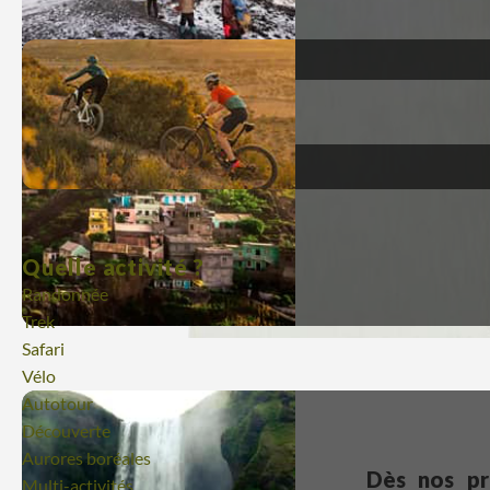
Quelle activité ?
Randonnée
Trek
Safari
Vélo
Autotour
Découverte
Aurores boréales
Dès nos pr
Multi-activités