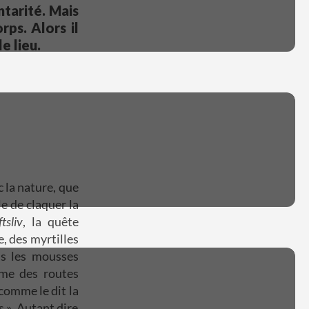
tarité. Mais
rps. Alors il
e lieu.
 la nature, que
e de claquer la
ftsliv
, la quête
, des myrtilles
ns les mousses
ume des routes
 comme le dit la
s ». Autant dire