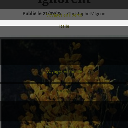
Publié le 21/09/25
Christophe Migeon
Voyages en liberté
Voyage
Italie
Voyages en famille
Voyage
Portugal
Voyages sur mesure