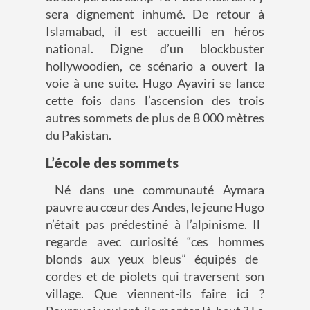
sera dignement inhumé.
De retour
à
Islamabad, il est accueilli
en
héros
national.
D
igne d’un blockbuster
hollywoodien, ce scénario a ouvert la
voie à une suite. Hugo Ayaviri se lance
cette fois dans l’ascension des trois
autres sommets de plus de 8
000 mètres
du Paki
s
tan
.
L’école des sommets
N
é dans une communauté Aymara
pauvre au cœur des Andes, le jeune Hugo
n’était pas prédestiné à l’alpinisme.
Il
regarde avec curiosité
“c
es hommes
blonds aux yeux bleus”
équipés de
cordes et de
piolets
qui traverse
nt
son
village. Que viennent-ils faire ici
?