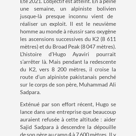
Été 2021.
L’objectif est atteint.
En à peine
une semaine, un alpiniste
bolivien
jusque-là presque inconnu
vient de
réaliser un exploit. Il est le neuvième
homme au monde à
réussir
sans oxygène
les
ascensions
successives
du
K2
(8 611
mètres)
et du Broad Peak (8
047 mètres)
.
L’
histoire
d’Hugo Ayaviri
pourrait
s’arrêter là.
Mais
pendant la
redescente
du
K2
,
vers 8 200 mètres,
il croise la
route d’un
alpiniste pakistanais
penché
sur le corps de son père
,
Muhammad Ali
Sadpara
.
Exténué
par
son
effort
récent, Hugo se
lance dans une entreprise que beaucoup
auraient refusé
e
à cette altitude :
aider
Sajid
Sadpara
à descendre la dépouille
de son père au
camp 4
à 7 600 mètres.
Il y