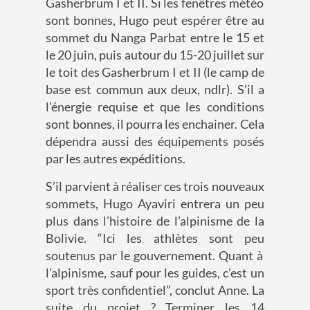
Gasherbrum I et II.
Si les fenêtres météo
sont bonnes,
Hugo
peut espérer
être au
sommet du
Nanga
Parbat
entre le 15 et
le 20 juin, puis
autour du 15-20 juillet sur
le toit d
es
Gasherbrum I et II
(le camp de
base est commun aux deux
, ndlr
).
S’il a
l’énergie
requise
et que les conditions
sont bonnes
,
il pourra les enchainer. Cela
dépendra aussi des équipements posés
par les autres expéditions.
S’il parvient à réaliser ces trois nouveaux
sommets, Hugo Ayaviri entrera un peu
plus dans l’histoire de l’alpinisme de la
Bolivie
.
“Ici les athlètes sont p
eu
soutenus par le gouvernement. Quant à
l’alpinisme, sauf pour les guides, c’est un
sport très confidentiel”,
conclut
Anne.
La
suite du projet ? T
erminer les 14