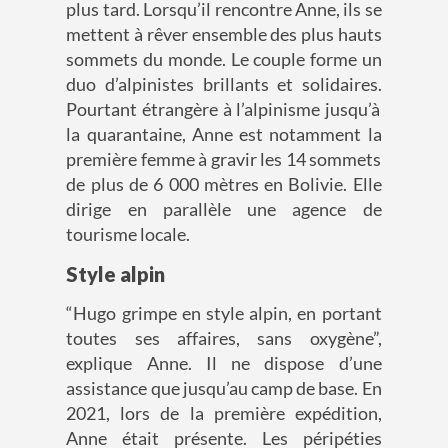
plus tard. Lorsqu’il re
ncontre Anne,
ils se
mettent à rêver ensemble des plus hauts
sommets du monde.
Le couple forme un
duo d’alpinistes
brillants et solidaires
.
Pourtant étrangère à l’alpinisme jusqu’à
la quarantaine,
Anne est notamment
la
première femme à gravir les 14 sommets
de plus de 6 000 mètres en Bolivie. Elle
dirige
en parallèle
une agence de
tourisme locale.
Style alpin
“Hugo grimpe en style alpin, en portant
toutes ses affaires, sans oxygène”,
exp
lique Anne.
Il ne dispose d’une
assistance que jusqu’au camp de base.
En
2021, lors de la première expédition,
Anne était présente.
Les péripéties