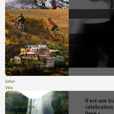
Quelle activité ?
Randonnée
Trek
Safari
Vélo
Autotour
Il est une t
Découverte
célébration 
Aurores boréales
ligne ».
Multi-activités