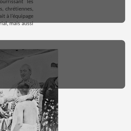
ourrissant les
s, chrétiennes,
it à l'équipage
ial, mais aussi