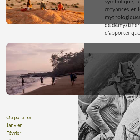
symbolique, e
croyances et l
mythologiques 
de démystifier
d'apporter que
Où partir en :
Janvier
Février