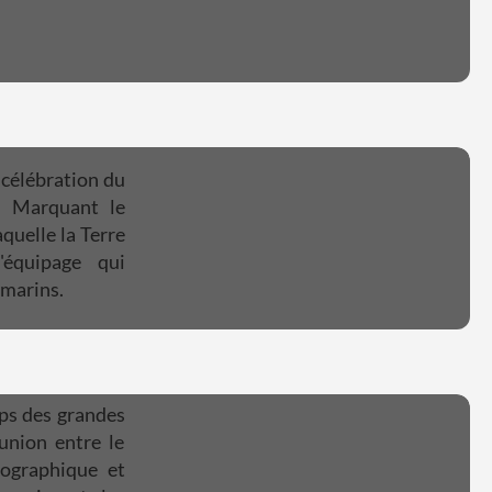
a célébration du
». Marquant le
quelle la Terre
'équipage qui
 marins.
mps des grandes
union entre le
ographique et