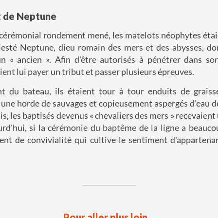
t de Neptune
 cérémonial rondement mené, les matelots néophytes éta
esté Neptune, dieu romain des mers et des abysses, dont
n « ancien ». Afin d'être autorisés à pénétrer dans so
ent lui payer un tribut et passer plusieurs épreuves.
nt du bateau, ils étaient tour à tour enduits de graisse
 une horde de sauvages et copieusement aspergés d'eau de
is, les baptisés devenus « chevaliers des mers » recevaient 
rd'hui, si la cérémonie du baptême de la ligne a beauco
t de convivialité qui cultive le sentiment d'appartenan
Pour aller plus loin...