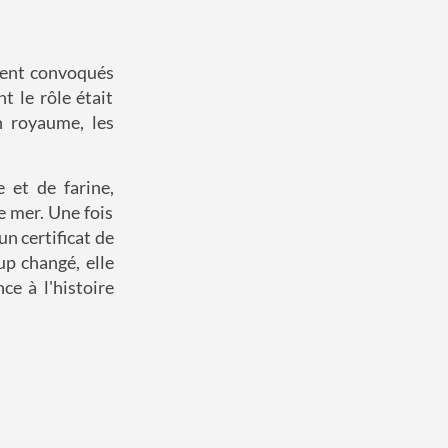
ient convoqués
 le rôle était
n royaume, les
 et de farine,
 mer. Une fois
un certificat de
up changé, elle
ce à l'histoire