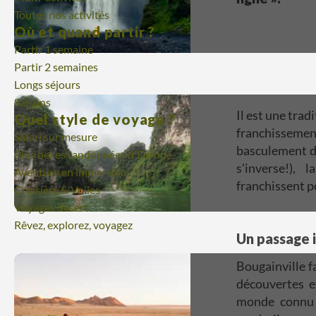
Toutes nos activités
Où et quand partir ?
Partir 1 semaine
Partir 2 semaines
Longs séjours
Saisons
Il est une trad
Quel style de voyage ?
franchissemen
Safari sur mesure
basculement d'
Plus belles randonnées d'Europe
s'inverse!),
Aventure en immersion
franchissent p
Croisière & Voiles
Voyages désert
Rêvez, explorez, voyagez
Un passage i
Bougainville f
découvertes e
monde connu 