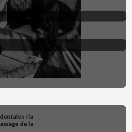
dentales : la
passage de la