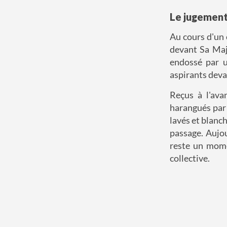
Le jugemen
Au cours d'un
devant Sa Maj
endossé par u
aspirants devai
Reçus à l'ava
harangués par
lavés et blanch
passage. Aujou
reste un momen
collective.