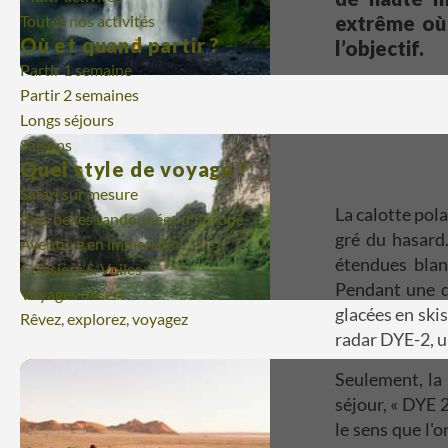
extrême où 
Toutes nos activités
Où et quand partir ?
l’objectif.
Partir 1 semaine
Partir 2 semaines
Longs séjours
Saisons
Quel style de voyage ?
Safari sur mesure
La calotte pol
Plus belles randonnées d'Europe
gré du hasard.
Aventure en immersion
étendues blan
Croisière & Voiles
Pendant une d
Voyages désert
glacées en skis
Rêvez, explorez, voyagez
radar DYE-2, un
Seulement, la 
séjour, « DYE 2
le sens que l'