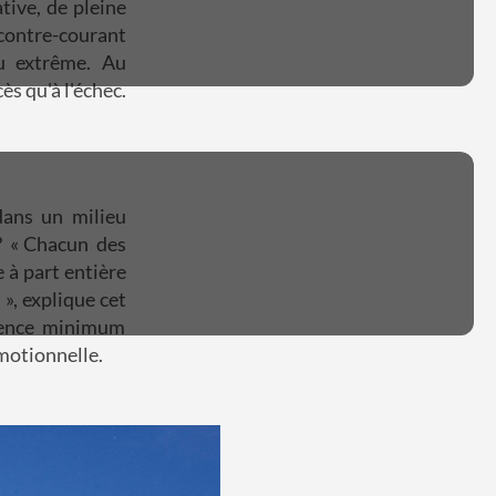
tive, de pleine
 contre-courant
eu extrême. Au
s qu'à l'échec.
dans un milieu
? « Chacun des
 à part entière
 », explique cet
rience minimum
motionnelle.