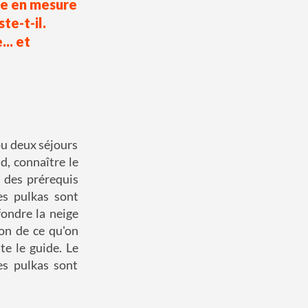
tre en mesure
te-t-il.
.. et
ou deux séjours
d, connaître le
s des prérequis
les pulkas sont
fondre la neige
ion de ce qu'on
te le guide. Le
es pulkas sont