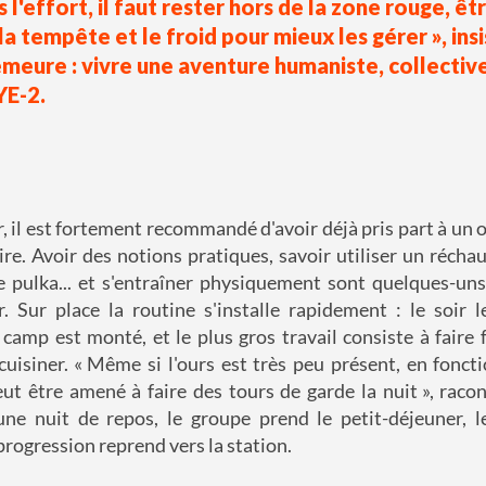
l'effort, il faut rester hors de la zone rouge, ê
a tempête et le froid pour mieux les gérer », insis
emeure : vivre une aventure humaniste, collective.
YE-2.
r, il est fortement recommandé d'avoir déjà pris part à un 
ire. Avoir des notions pratiques, savoir utiliser un réchau
ne pulka... et s'entraîner physiquement sont quelques-un
. Sur place la routine s'installe rapidement : le soir 
 camp est monté, et le plus gros travail consiste à faire 
cuisiner. « Même si l'ours est très peu présent, en fonct
ut être amené à faire des tours de garde la nuit », racon
une nuit de repos, le groupe prend le petit-déjeuner, l
progression reprend vers la station.