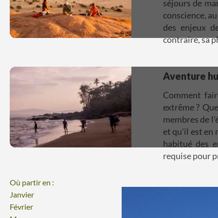
séjours de mar
conscience, au
des enjeux de
contraire, sa 
Aventure h
Comment faire
extrême ? Que
membres de l'é
et qu'il est en
habitué des e
requise pour p
Où partir en :
Janvier
Février