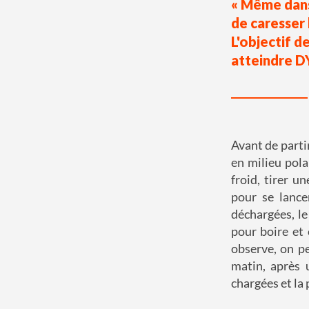
« Même dans 
de caresser l
L'objectif d
atteindre D
Avant de parti
en milieu pola
froid, tirer u
pour se lancer
déchargées, le
pour boire et 
observe, on pe
matin, après 
chargées et la 