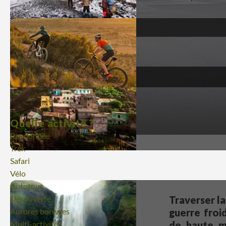
Quelle activité ?
Randonnée
Trek
Safari
Vélo
Autotour
Traverser la
Découverte
guerre froi
Aurores boréales
de haute m
Multi-activités