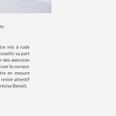
tty
tre mis à rude
cueillir sa part
r des exercices
isser le curseur
être en mesure
rester attentif
précise Benoît.