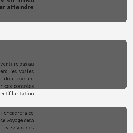
ur atteindre
aventure pas au
ers, les vastes
ors du commun.
r ces contrées
ectif la station
ui encadrera ce
t ce voyage sera
puis 32 ans des