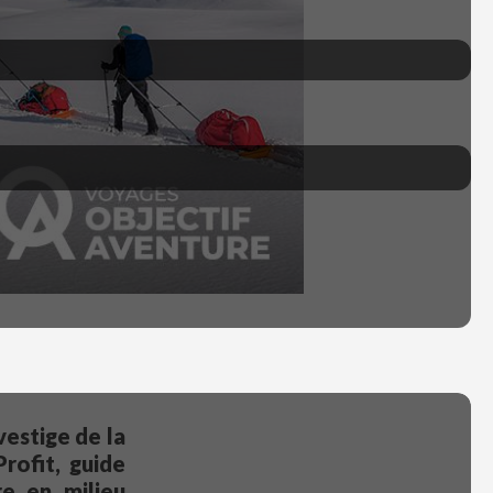
vestige de la
rofit, guide
e en milieu