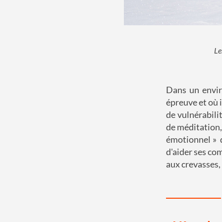
Le
Dans un envir
épreuve et où i
de vulnérabili
de méditation, 
émotionnel » 
d'aider ses co
aux crevasses, 