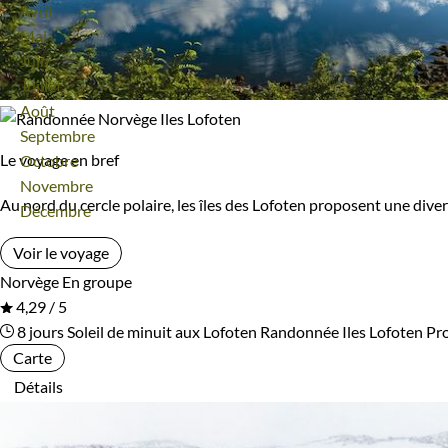
Avril
Mai
Juin
Juillet
Août
Septembre
Le voyage en bref
Octobre
Novembre
Au nord du cercle polaire, les îles des Lofoten proposent une dive
Décembre
Voir le voyage
Norvège
En groupe
4,29 / 5
8 jours
Soleil de minuit aux Lofoten
Randonnée Iles Lofoten
Pr
Carte
Détails