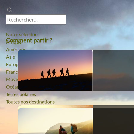
Notre sélection
Comment partir ?
Afrique
Amérique
Asie
Europe
France
Moyen-Orient
Océanie
Terres polaires
Toutes nos destinations