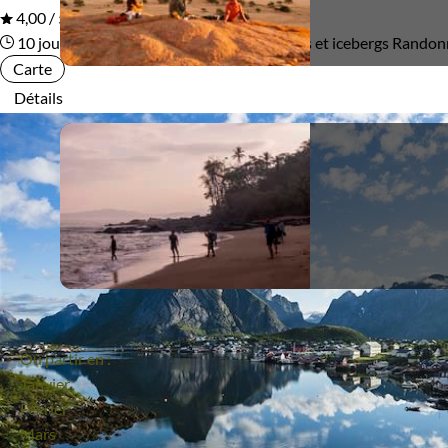
4,00 / 5
Itinérant
Semi-itinérant
10 jours
Randonnée entre toundra, glaciers et icebergs
Randon
Carte
Détails
Environnement
Bord de mer et îles
Forêts, collines, rivières et lacs
Neige
Terres Polaires
Où partir en :
Janvier
Février
Mars