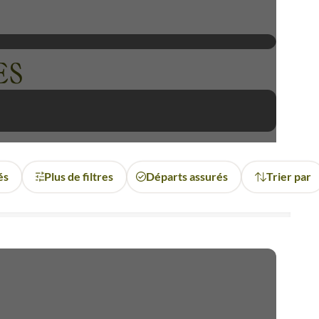
ES
és
Plus de filtres
Départs assurés
Trier par