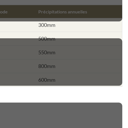
iode
Précipitations annuelles
300mm
500mm
550mm
800mm
600mm