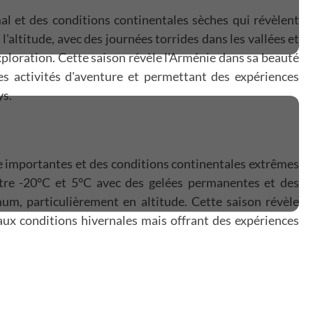
al et des conditions continentales sèches qui révèlent
'altitude, avec des journées torrides dans les vallées et
ploration. Cette saison révèle l'Arménie dans sa beauté
es activités d'aventure et permettant des expériences
ys.
ge importantes et des conditions continentales extrêmes
ntre -20°C et 5°C avec des gelées permanentes et des
um, particulièrement en altitude. Cette saison révèle
aux conditions hivernales mais offrant des expériences