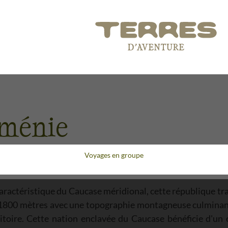
rménie
Voyages en groupe
ractéristique du Caucase méridional, cette république tr
e 1800 mètres avec une topographie montagneuse culminan
itoire. Cette nation enclavée du Caucase bénéficie d'un c