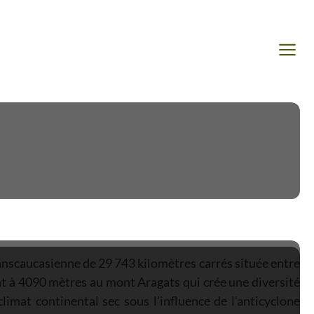
anscaucasienne de 29 743 kilomètres carrés située entre
t à 4090 mètres au mont Aragats qui crée une diversité
limat continental sec sous l'influence de l'anticyclone