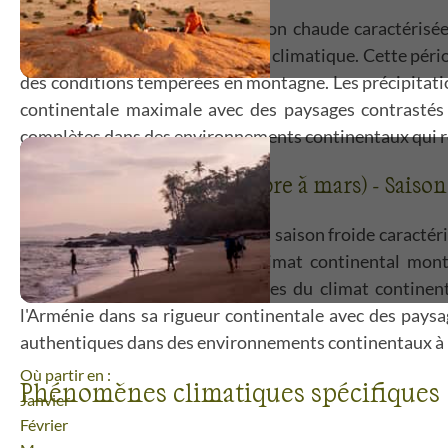
L'été arménien constitue la saison chaude caractérisé
l'Arménie sous son meilleur jour climatique. Cette pério
des conditions tempérées en montagne. Les précipitatio
continentale maximale avec des paysages contrastés s
complètes dans des environnements continentaux qui rév
Hiver continental (décembre à mars) - Saison
L'hiver arménien correspond à la saison froide caracté
qui révèlent la puissance du climat continental mon
précipitations neigeuses typiques du climat continen
l'Arménie dans sa rigueur continentale avec des paysa
authentiques dans des environnements continentaux à l
Où partir en :
Phénomènes climatiques spécifiques
Janvier
Février