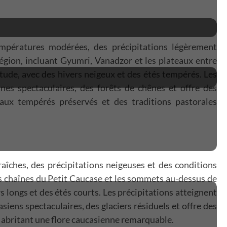
empératures modérées, des précipitations légèrement
 région, incluant Gyumri, Vanadzor et les plateaux entre
tude, avec des hivers neigeux et des étés tempérés. Les
nes spectaculaires, des forêts de chênes et offre des
ux tempérés préservés et des traditions pastorales
îches, des précipitations neigeuses et des conditions
les chaînes du Petit Caucase et les sommets au-dessus de
 longs et des étés courts. Les précipitations atteignent
iens spectaculaires, des glaciers résiduels et offre des
 abritant une flore caucasienne remarquable.