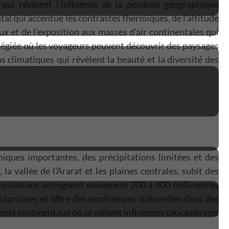
qui révèlent l'influence de la position géographique
tal qui accentue les contrastes thermiques, de l'altitude
x et de l'exposition aux masses d'air continentales qui
ilégiée où les voyageurs peuvent découvrir des paysages
 climatiques qui révèlent la beauté et la diversité des
iques importantes, des précipitations limitées et des
la vallée de l'Ararat et les plaines centrales, subit des
écipitations atteignent seulement 200 à 400 millimètres
toriques et offre des expériences culturelles dans des
ents continentaux où se mêlent influences caucasiennes