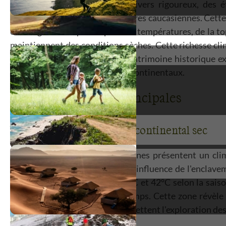
sibérien, caractérisé par des hivers rigoureux, des
continentale dans les hautes terres caucasiennes. Cette 
élevée générale qui tempère les températures, de la to
maintiennent des conditions sèches. Cette richesse cli
caucasiens spectaculaires, un patrimoine historique ex
environnements montagnards continentaux.
Zones climatiques principales
Vallées et plaines - Climat continental sec
Les vallées et plaines arméniennes présentent un cli
conditions arides qui révèlent l'influence de l'enclavem
températures variant entre -7°C et 42°C selon la saiso
annuels, concentrées au printemps. Cette zone révèle 
conditions climatiques qui permettent l'exploration d
et orientales.