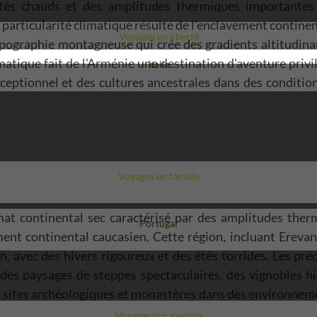
 étés chauds et des amplitudes thermiques importantes 
particularité climatique résulte de l'enclavement continen
Voyages en liberté
pographie montagneuse qui crée des gradients altitudinau
matique fait de l'Arménie une destination d'aventure priv
Voyage
Italie
ceptionnel et des cultures ancestrales dans des conditions
Voyages en famille
mat continental sec caractérisé par des amplitudes therm
Voyage
Portugal
ent continental caucasien. Cette région, incluant Erevan, 
n, avec des hivers rigoureux et des étés torrides. Les pr
des paysages de steppes spectaculaires, des vignobles his
es sites archéologiques et monastères dans des environnem
Voyages sur mesure