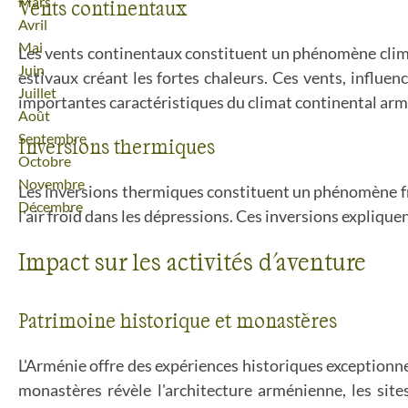
Mars
Vents continentaux
Avril
Mai
Les vents continentaux constituent un phénomène clima
Juin
estivaux créant les fortes chaleurs. Ces vents, influe
Juillet
importantes caractéristiques du climat continental arm
Août
Septembre
Inversions thermiques
Octobre
Novembre
Les inversions thermiques constituent un phénomène fr
Décembre
l'air froid dans les dépressions. Ces inversions expliqu
Impact sur les activités d'aventure
Patrimoine historique et monastères
L'Arménie offre des expériences historiques exceptionn
monastères révèle l'architecture arménienne, les site