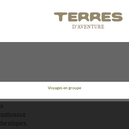
Voyages en groupe
es
s nationaux
thentiques.