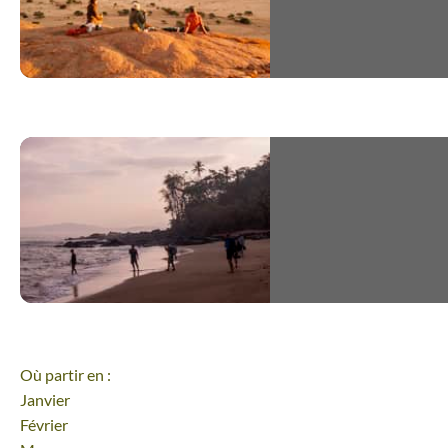
L'Algérie du nord, entre mer 
montagne
Où partir en :
Belle découverte, à recommander. 
Janvier
avons rodé ce circuit en bénéficiant
Février
bon accompagnement, avec deux bel