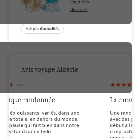
légendes
Lire la suite
Voir plus d'actualités
Avis voyage Algérie
La caravanne d'essendilène
Une randonnée absolument magnifique,
avec des paysages à couper le souffle du
début à la fin ! L’organisation est
irréprochable, tout est parfaitement
pensé. L’équipe locale est extrêmement