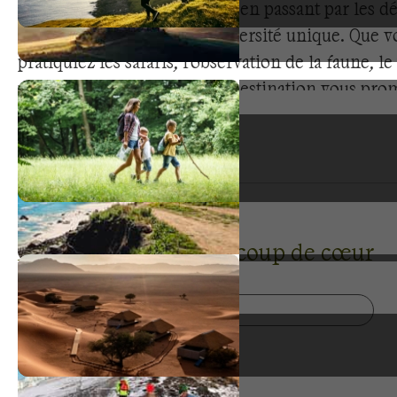
Des savanes aux montagnes, en passant par les dés
côtes, la région offre une diversité unique. Que v
pratiquiez les safaris, l'observation de la faune, le
découverte culturelle, cette destination vous pro
aventures inoubliables. La faune exceptionnelle, l
locales et les paysages préservés créent des condi
pour des expériences outdoor authentiques dans 
environnements sauvages.
Algérie : nos voyages coup de cœur
Tous nos voyages en Algérie