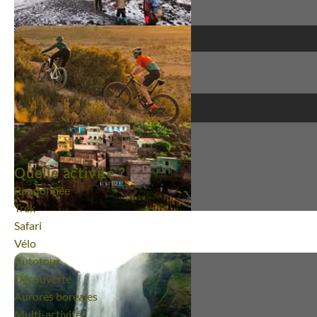
Quelle activité ?
Randonnée
Trek
Safari
Vélo
Autotour
Découverte
Aurores boréales
Multi-activités