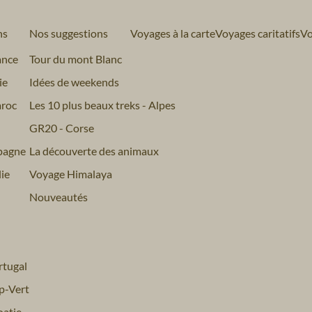
ns
Nos suggestions
Voyages à la carte
Voyages caritatifs
Vo
ance
Tour du mont Blanc
ie
Idées de weekends
roc
Les 10 plus beaux treks - Alpes
GR20 - Corse
pagne
La découverte des animaux
ie
Voyage Himalaya
Nouveautés
tugal
p-Vert
atie