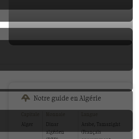
Notre guide en Algérie
Capitale
Monnaie
Langue
Alger
Dinar
Arabe, Tamazight
algérien
(Français