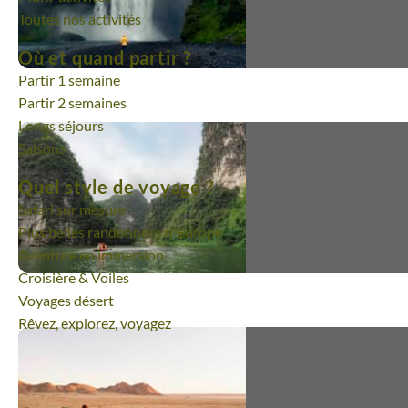
Toutes nos activités
Où et quand partir ?
Partir 1 semaine
Partir 2 semaines
Longs séjours
Saisons
Quel style de voyage ?
Safari sur mesure
Plus belles randonnées d'Europe
Aventure en immersion
Croisière & Voiles
Voyages désert
Rêvez, explorez, voyagez