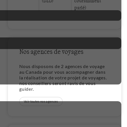
(DZD)
couramment
parlé)
Nos agences de voyages
Nous disposons de 2 agences de voyage
au Canada pour vous accompagner dans
la réalisation de votre projet de voyages.
nos conseillers seront ravis de vous
guider.
Voir toutes nos agences