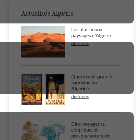
Actualités Algérie
Les plus beaux
paysages d'Algérie
Lire la suite
Quel avenir pour le
tourisme en
Algérie ?
Lire la suite
Cinq voyageurs,
cinq lieux, et
presque autant de