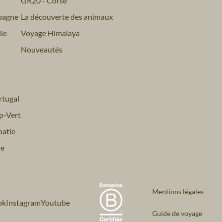
GR20 - Corse
pagne
La découverte des animaux
ie
Voyage Himalaya
Nouveautés
tugal
p-Vert
atie
ie
Mentions légales
ok
Instagram
Youtube
Guide de voyage