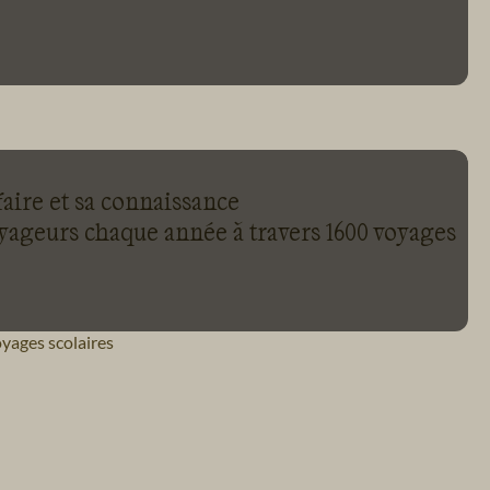
chauffeur local aurait du être inclus pour
notre groupe de 9 personnes.
faire et sa connaissance
oyageurs chaque année à travers 1600 voyages
yages scolaires