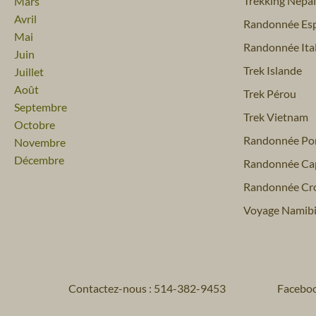
Trekking Népal
Mars
Avril
Randonnée Es
Mai
Randonnée Ital
Juin
Trek Islande
Juillet
Août
Trek Pérou
Septembre
Trek Vietnam
Octobre
Randonnée Por
Novembre
Décembre
Randonnée Ca
Randonnée Cro
Voyage Namib
Contactez-nous : 514-382-9453
Facebo