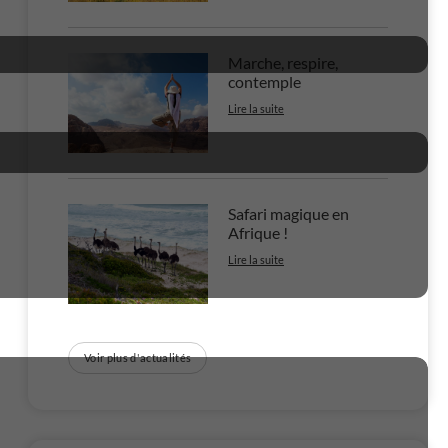
Marche, respire,
contemple
Lire la suite
Safari magique en
Afrique !
Lire la suite
Voir plus d'actualités