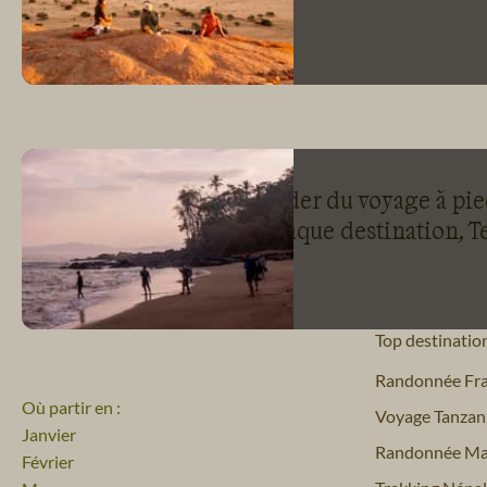
Leader du voyage à pied
de la randonnée pour chaque destination, Te
Top destinatio
Randonnée Fr
Où partir en :
Voyage Tanzan
Janvier
Randonnée Ma
Février