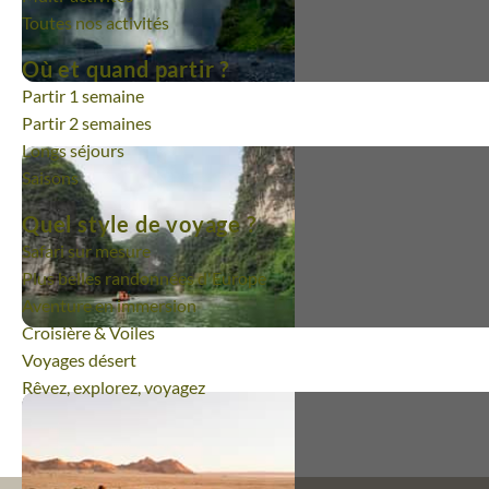
Toutes nos activités
Où et quand partir ?
Partir 1 semaine
Partir 2 semaines
Excellent voyage !
Longs séjours
Saisons
Dépaysement parfait. Découvertes
Quel style de voyage ?
magnifiques. Animaux qui nous on
tant d'émotions ! Hébergements tr
Safari sur mesure
choisis et très agréables.
Plus belles randonnées d'Europe
Aventure en immersion
Virginie | départ du 11/03/2026
Croisière & Voiles
Voyages désert
Rêvez, explorez, voyagez