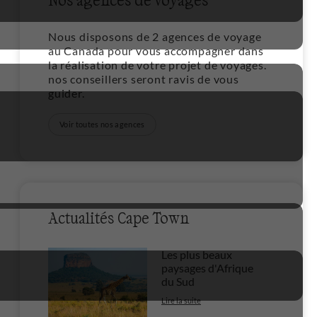
Nous disposons de 2 agences de voyage
au Canada pour vous accompagner dans
la réalisation de votre projet de voyages.
nos conseillers seront ravis de vous
guider.
Voir toutes nos agences
Actualités Cape Town
Les plus beaux
paysages d'Afrique
du Sud
Lire la suite