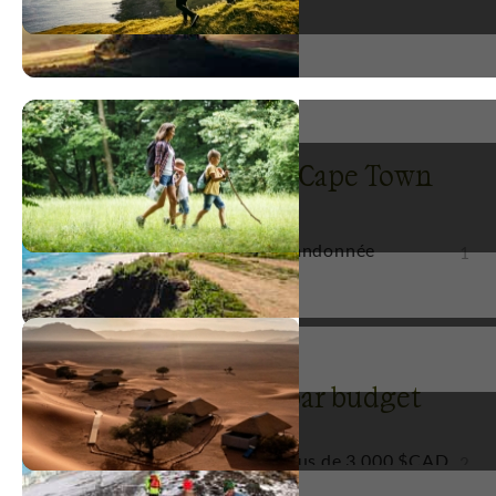
Voyage en groupe
2
Voyages par activité à Cape Town
Découverte
Randonnée
1
1
Cape Town : voyages par budget
Plus de 3 000 $CAD
2